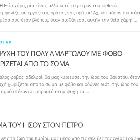
Η θεία χάρις μία είναι, αλλά κατά το μέτρον του καθενός
εμφανίζεται, εργάζεται, οράται, ναι, οράται! Αχ, και πόσον σκιρτάε
μέσα σου όταν βλέπεις, όταν αισθάνεσαι αυτήν την θεία χάρη! …
OS.GR
ΨΥΧΗ ΤΟΥ ΠΟΛΥ ΑΜΑΡΤΩΛΟΥ ΜΕ ΦΟΒΟ
ΡΙΖΕΤΑΙ ΑΠΟ ΤΟ ΣΩΜΑ.
λος φόβος, αδελφοί, θα μας κυριεύσει την ώρα του θανάτου, όταν
υχή χωρίζεται από το σώμα με φόβο και οδύνες.Διότι την ώρα του
ισμού στέκονται μπροστά στην ψυχή τα …
Α ΤΟΥ ΙΗΣΟΥ ΣΤΟΝ ΠΕΤΡΟ
εὶς τὴ ζωὴ τοῦ Κυρίου μας μέσα ἀπὸ τὶς σελίδες τῆς Ἁγίας Γραφῆ