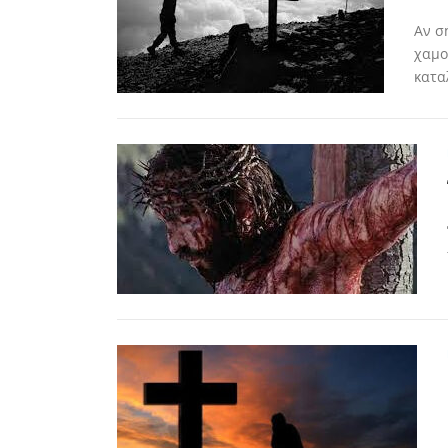
Αν σ
χαμο
κατα