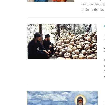
διαπιστώνει πὼ
πρώτης ὄψεως 