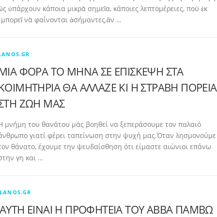
ς ὑπάρχουν κάποια μικρὰ σημεῖα, κάποιες λεπτομέρειες, ποὺ ἐκ
μπορεῖ νὰ φαίνονται ἀσήμαντες,ἂν …
LANOS.GR
ΜΙΑ ΦΟΡΑ ΤΟ ΜΗΝΑ ΣΕ ΕΠΙΣΚΕΨΗ ΣΤΑ
ΚΟΙΜΗΤΗΡΙΑ ΘΑ ΑΛΛΑΖΕ ΚΙ Η ΣΤΡΑΒΗ ΠΟΡΕΙΑ
ΣΤΗ ΖΩΗ ΜΑΣ
Η μνήμη του θανάτου μάς βοηθεί να ξεπεράσουμε τον παλαιό
άνθρωπο γιατί φέρει ταπείνωση στην ψυχή μας.Όταν λησμονούμε
τον θάνατο, έχουμε την ψευδαίσθηση ότι είμαστε αιώνιοι επάνω
στην γη και …
LANOS.GR
ΑΥΤΗ ΕΙΝΑΙ Η ΠΡΟΦΗΤΕΙΑ ΤΟΥ ΑΒΒΑ ΠΑΜΒΩ