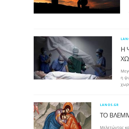
LAN
Η 
ΧΩ
Μεγά
η ψ
χωρ
LANOS.GR
ΤΟ ΒΛΕΜΜ
Μελετώντας καν