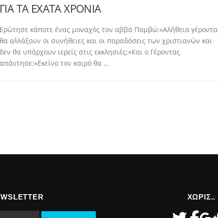
ΓΙΑ ΤΑ ΕΧΑΤΑ ΧΡΟΝΙΑ
Ερώτησε κάποτε ένας μοναχός τον αββά Παμβώ:«Αλήθεια γέροντα
θα αλλάξουν οι συνήθειες και οι παραδόσεις των χριστιανών και
δεν θα υπάρχουν ιερείς στις εκκλησιές;»Και ο Γέροντας
απάντησε:«Εκείνο τον καιρό θα …
EWSLETTER
ΧΩΡΙΣ..