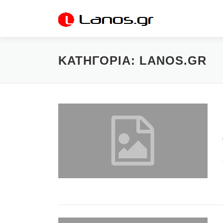
Προχωρήστε
στο
περιεχόμενο
ΚΑΤΗΓΟΡΊΑ:
LANOS.GR