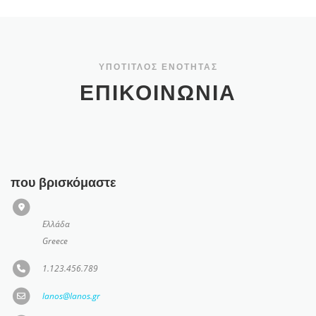
ΥΠΌΤΊΤΛΟΣ ΕΝΌΤΗΤΑΣ
ΕΠΙΚΟΙΝΩΝΊΑ
που βρισκόμαστε
Ελλάδα
Greece
1.123.456.789
lanos@lanos.gr