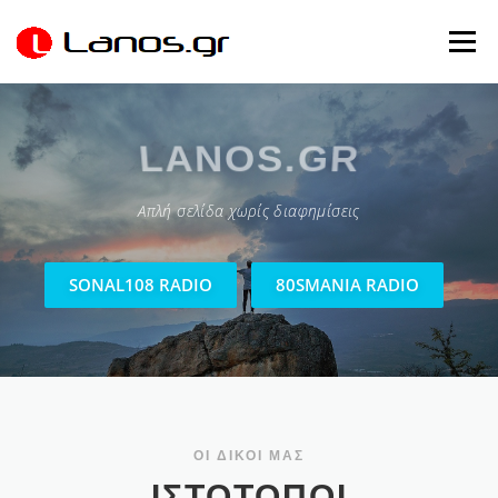
Προχωρήστε
στο
Μενού
περιεχόμενο
ΙΣΤΟΤΟΠΟΙ
ΛΑΝΟΓΡΑΨΙΜΑΤΑ
GALLERY
LANOS.GR
Απλή σελίδα χωρίς διαφημίσεις
ΑΡΘΡΑ
80SMANIA
SONAL 108
ΕΠΙΚΟΙΝΩΝΩ
SONAL108 RADIO
80SMANIA RADIO
ΟΙ ΔΙΚΟΙ ΜΑΣ
ΙΣΤΟΤΟΠΟΙ