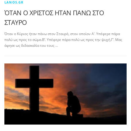
LANOS.GR
ΌΤΑΝ Ο ΧΡΙΣΤΟΣ ΗΤΑΝ ΠΑΝΩ ΣΤΟ
ΣΤΑΥΡΟ
Όταν ο Κύριος ήταν πάνω στον Σταυρό, στον οποίον Α’. Υπέφερε πάρα
πολύ ως προς το σώμα.Β’. Υπέφερε πάρα πολύ ως προς την ψυχή.Γ’. Μας
άφησε ως διδασκαλία του τους …