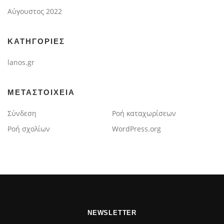
Αύγουστος 2022
KΑΤΗΓΟΡΊΕΣ
lanos.gr
ΜΕΤΑΣΤΟΙΧΕΊΑ
Σύνδεση
Ροή καταχωρίσεων
Ροή σχολίων
WordPress.org
NEWSLETTER